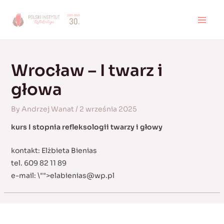
Skip
to
MAI
content
MEN
Wrocław – I twarz i
głowa
By
Andrzej Wanat
/
2 września 2025
kurs I stopnia refleksologii twarzy i głowy
kontakt: Elżbieta Bienias
tel. 609 82 11 89
e-mail:
\"">
elabienias@wp.pl