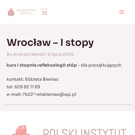
Skip
to
MAI
content
MEN
Wrocław – I stopy
By
Andrzej Wanat
/
6 lipca 2026
kurs I stopnia refleksologii stóp
– dla początkujących
kontakt: Elżbieta Bienias
tel. 609 82 11 89
e-mail:
/%22">
elabienias@wp.pl