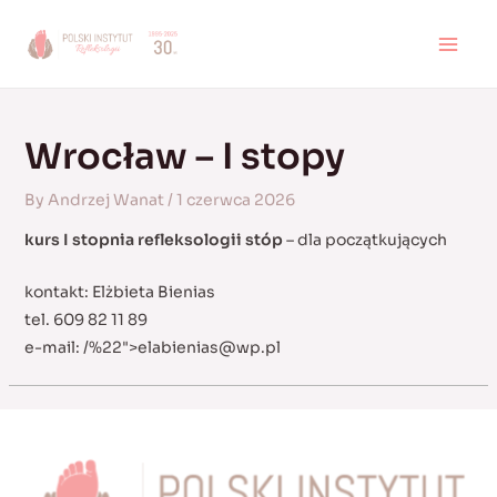
Skip
to
MAI
content
MEN
Wrocław – I stopy
By
Andrzej Wanat
/
1 czerwca 2026
kurs I stopnia refleksologii stóp
– dla początkujących
kontakt: Elżbieta Bienias
tel. 609 82 11 89
e-mail:
/%22">
elabienias@wp.pl