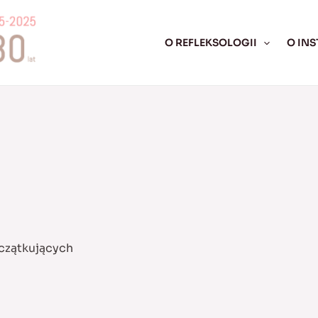
O REFLEKSOLOGII
O INS
czątkujących