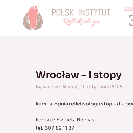
Skip
to
content
Wrocław – I stopy
By
Andrzej Wanat
/
10 stycznia 2025
kurs I stopnia refleksologii stóp
– dla po
kontakt: Elżbieta Bienias
tel. 609 82 11 89