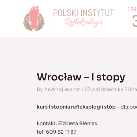
Skip
to
content
Wrocław – I stopy
By
Andrzej Wanat
/
23 października 202
kurs I stopnia refleksologii stóp
– dla po
kontakt: Elżbieta Bienias
tel. 609 82 11 89