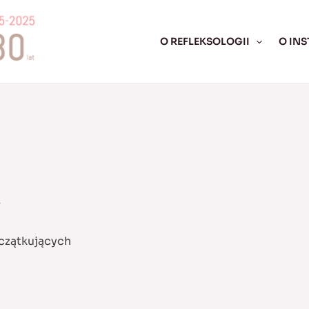
O REFLEKSOLOGII
O INS
4
czątkujących