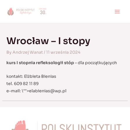
Skip
to
MAI
content
MEN
Wrocław – I stopy
By
Andrzej Wanat
/
11 września 2024
kurs I stopnia refleksologii stóp
– dla początkujących
kontakt: Elżbieta Bienias
tel. 609 82 11 89
e-mail:
\"">
elabienias@wp.pl