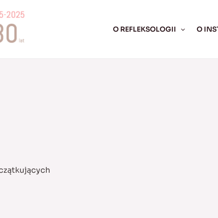
O REFLEKSOLOGII
O INS
czątkujących