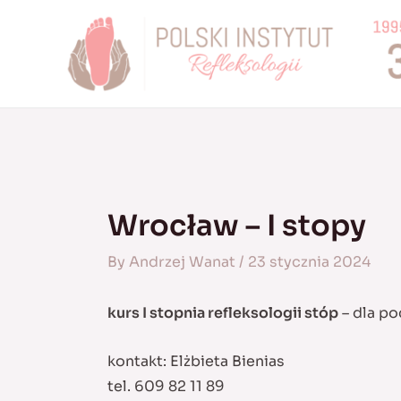
Skip
to
content
Wrocław – I stopy
By
Andrzej Wanat
/
23 stycznia 2024
kurs I stopnia refleksologii stóp
– dla po
kontakt: Elżbieta Bienias
tel. 609 82 11 89