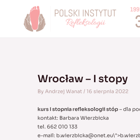
Skip
to
content
Wrocław – I stopy
By
Andrzej Wanat
/
16 sierpnia 2022
kurs I stopnia refleksologii stóp
– dla po
kontakt: Barbara Wierzbicka
tel. 662 010 133
e-mail:
b.wierzbicka@onet.eu
\">
b.wierz