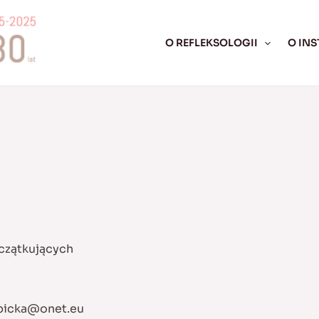
O REFLEKSOLOGII
O INS
czątkujących
bicka@onet.eu