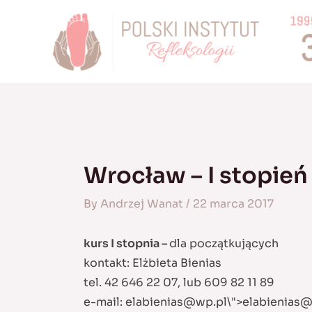
Skip
to
content
Wrocław – I stopień
By
Andrzej Wanat
/
22 marca 2017
kurs I stopnia –
dla początkujących
kontakt: Elżbieta Bienias
tel. 42 646 22 07, lub 609 82 11 89
e-mail:
elabienias@wp.pl
\">
elabienias