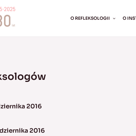
O REFLEKSOLOGII
O INS
eksologów
ziernika 2016
dziernika 2016