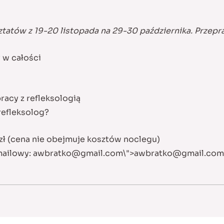
ztatów z 19-20 listopada na 29-30 października. Przepra
 w całości
racy z refleksologią
 refleksolog?
zł (cena nie obejmuje kosztów noclegu)
mailowy:
awbratko@gmail.com
\">
awbratko@gmail.com