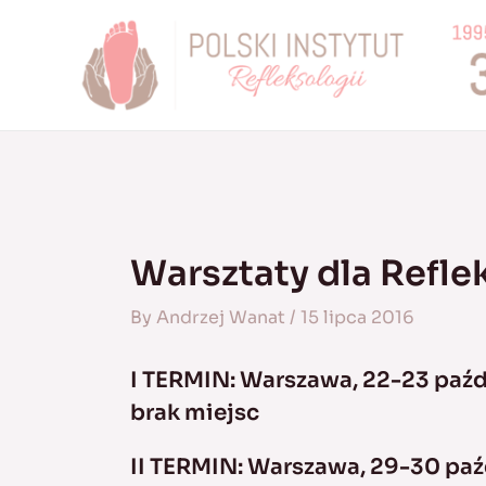
Skip
to
content
Warsztaty dla Refl
By
Andrzej Wanat
/
15 lipca 2016
I TERMIN: Warszawa, 22-23 paźd
brak miejsc
II TERMIN: Warszawa, 29-30 paź