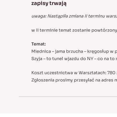
zapisy trwają
uwaga: Nastąpiła zmiana II terminu wars
w II terminie temat zostanie powtórzony
Temat:
Miednica – jama brzucha – kręgosłup w p
Szyja – to tunel wjazdu do NY – co na to
Koszt uczestnictwa w Warsztatach: 780 
Zgłoszenia prosimy przesyłać na adres 