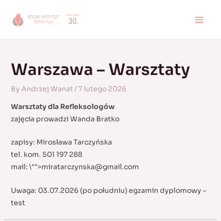
Skip
to
MAI
content
MEN
Warszawa – Warsztaty
By
Andrzej Wanat
/
7 lutego 2026
Warsztaty dla Refleksologów
zajęcia prowadzi Wanda Bratko
zapisy: Mirosława Tarczyńska
tel. kom. 501 197 288
mail:
\"">
miratarczynska@gmail.com
Uwaga: 03.07.2026 (po południu) egzamin dyplomowy –
test