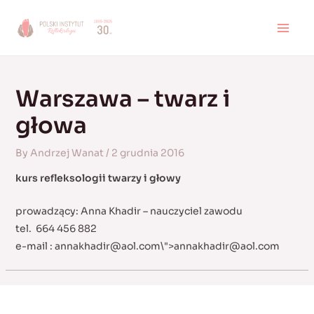
Skip
to
MAI
content
MEN
Warszawa – twarz i
głowa
By
Andrzej Wanat
/
2 grudnia 2016
kurs refleksologii twarzy i głowy
prowadzący: Anna Khadir – nauczyciel zawodu
tel. 664 456 882
e-mail :
annakhadir@aol.com
\">
annakhadir@aol.com