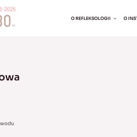
O REFLEKSOLOGII
O INS
łowa
zawodu