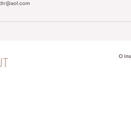
dir@aol.com
O Ins