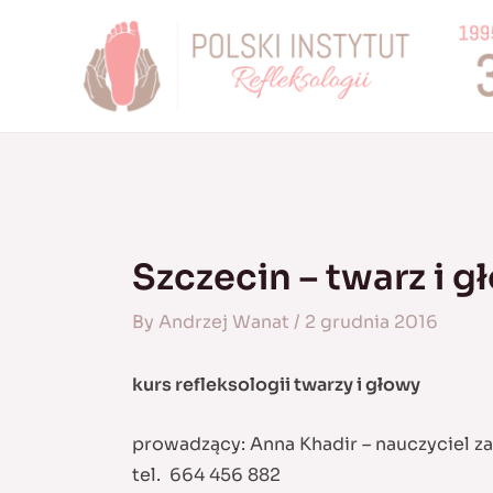
Skip
to
content
Szczecin – twarz i g
By
Andrzej Wanat
/
2 grudnia 2016
kurs refleksologii twarzy i głowy
prowadzący: Anna Khadir – nauczyciel 
tel. 664 456 882