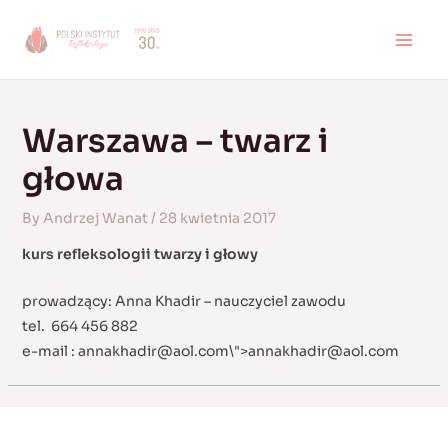
Skip
to
MAI
content
MEN
Warszawa – twarz i
głowa
By
Andrzej Wanat
/
28 kwietnia 2017
kurs refleksologii twarzy i głowy
prowadzący: Anna Khadir – nauczyciel zawodu
tel. 664 456 882
e-mail :
annakhadir@aol.com
\">
annakhadir@aol.com