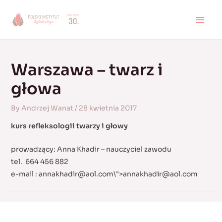
Skip
to
MAI
content
MEN
Warszawa – twarz i
głowa
By
Andrzej Wanat
/
28 kwietnia 2017
kurs refleksologii twarzy i głowy
prowadzący: Anna Khadir – nauczyciel zawodu
tel. 664 456 882
e-mail :
annakhadir@aol.com
\">
annakhadir@aol.com