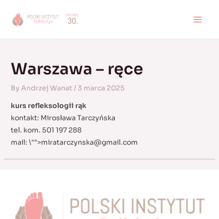
Skip
to
MAI
content
MEN
Warszawa – ręce
By
Andrzej Wanat
/
3 marca 2025
kurs refleksologii rąk
kontakt: Mirosława Tarczyńska
tel. kom. 501 197 288
mail:
\"">
miratarczynska@gmail.com