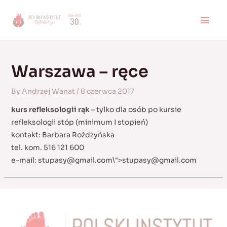
Skip
to
MAI
content
MEN
Warszawa – ręce
By
Andrzej Wanat
/
8 czerwca 2017
kurs refleksologii rąk
– tylko dla osób po kursie
refleksologii stóp (minimum I stopień)
kontakt: Barbara Rożdżyńska
tel. kom. 516 121 600
e-mail:
stupasy@gmail.com
\">
stupasy@gmail.com