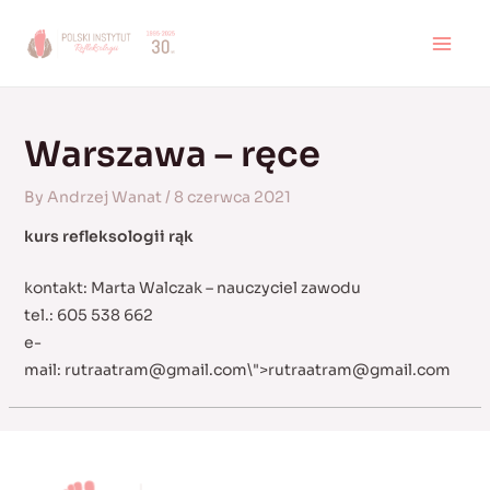
Skip
to
MAI
content
MEN
Warszawa – ręce
By
Andrzej Wanat
/
8 czerwca 2021
kurs refleksologii rąk
kontakt: Marta Walczak – nauczyciel zawodu
tel.: 605 538 662
e-
mail:
rutraatram@gmail.com
\">
rutraatram@gmail.com