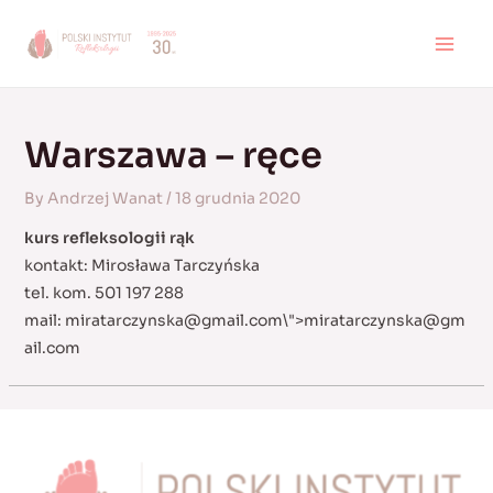
Skip
to
MAI
content
MEN
Warszawa – ręce
By
Andrzej Wanat
/
18 grudnia 2020
kurs refleksologii rąk
kontakt: Mirosława Tarczyńska
tel. kom. 501 197 288
mail:
miratarczynska@gmail.com
\">
miratarczynska@gm
ail.com