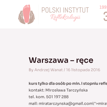
Skip
to
content
Warszawa – ręce
By
Andrzej Wanat
/
16 listopada 2016
kurs tylko dla osób po min. I stopniu ref
kontakt: Mirosława Tarczyńska
tel. kom. 501 197 288
mail:
miratarczynska@gmail.com
\">
mira