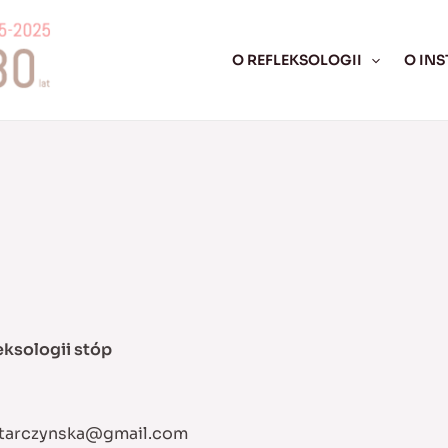
O REFLEKSOLOGII
O INS
leksologii stóp
tarczynska@gmail.com