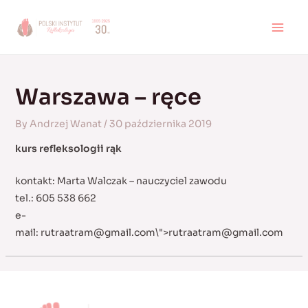
Skip
to
MAI
content
MEN
Warszawa – ręce
By
Andrzej Wanat
/
30 października 2019
kurs refleksologii rąk
kontakt: Marta Walczak – nauczyciel zawodu
tel.: 605 538 662
e-
mail:
rutraatram@gmail.com
\">
rutraatram@gmail.com