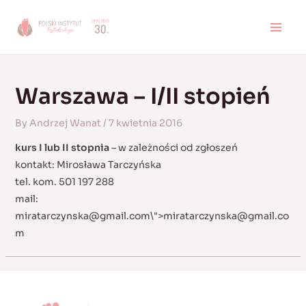
Skip
to
MAI
content
MEN
Warszawa – I/II stopień
By
Andrzej Wanat
/
7 kwietnia 2016
kurs I lub II stopnia
– w zależności od zgłoszeń
kontakt: Mirosława Tarczyńska
tel. kom. 501 197 288
mail:
miratarczynska@gmail.com
\">
miratarczynska@gmail.co
m