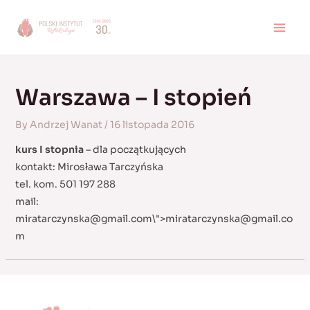
Skip
to
MAI
content
MEN
Warszawa – I stopień
By
Andrzej Wanat
/
16 listopada 2016
kurs I stopnia
– dla początkujących
kontakt: Mirosława Tarczyńska
tel. kom. 501 197 288
mail:
miratarczynska@gmail.com
\">
miratarczynska@gmail.co
m