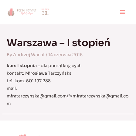
Skip
to
MAI
content
MEN
Warszawa – I stopień
By
Andrzej Wanat
/
14 czerwca 2016
kurs I stopnia
– dla początkujących
kontakt: Mirosława Tarczyńska
tel. kom. 501 197 288
mail:
miratarczynska@gmail.com
\">
miratarczynska@gmail.co
m