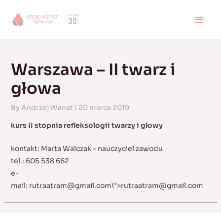
Skip
to
MAI
content
MEN
Warszawa – II twarz i
głowa
By
Andrzej Wanat
/
20 marca 2019
kurs II stopnia refleksologii twarzy i głowy
kontakt: Marta Walczak – nauczyciel zawodu
tel.: 605 538 662
e-
mail:
rutraatram@gmail.com
\">
rutraatram@gmail.com