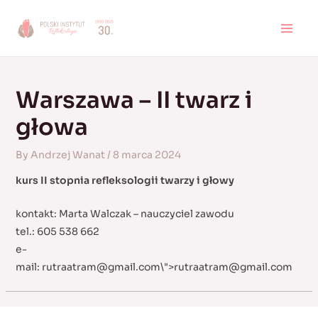
Skip
to
MAI
content
MEN
Warszawa – II twarz i
głowa
By
Andrzej Wanat
/
8 marca 2024
kurs II stopnia refleksologii twarzy i głowy
kontakt: Marta Walczak – nauczyciel zawodu
tel.: 605 538 662
e-
mail:
rutraatram@gmail.com
\">
rutraatram@gmail.com