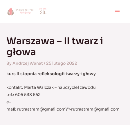
Skip
to
MAI
content
MEN
Warszawa – II twarz i
głowa
By
Andrzej Wanat
/
25 lutego 2022
kurs II stopnia refleksologii twarzy i głowy
kontakt: Marta Walczak – nauczyciel zawodu
tel.: 605 538 662
e-
mail:
rutraatram@gmail.com
\">
rutraatram@gmail.com