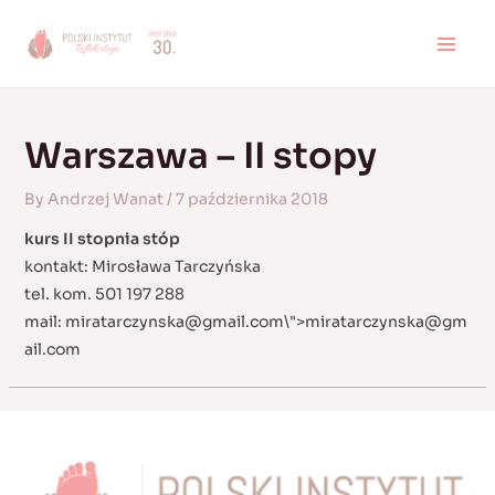
Skip
to
MAI
content
MEN
Warszawa – II stopy
By
Andrzej Wanat
/
7 października 2018
kurs II stopnia stóp
kontakt: Mirosława Tarczyńska
tel. kom. 501 197 288
mail:
miratarczynska@gmail.com
\">
miratarczynska@gm
ail.com