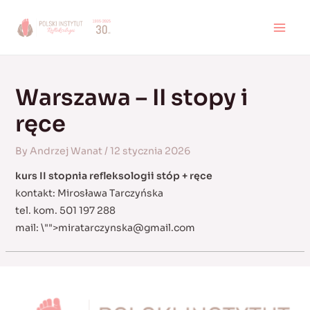
Skip
to
MAI
content
MEN
Warszawa – II stopy i
ręce
By
Andrzej Wanat
/
12 stycznia 2026
kurs II stopnia refleksologii stóp + ręce
kontakt: Mirosława Tarczyńska
tel. kom. 501 197 288
mail:
\"">
miratarczynska@gmail.com