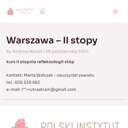
Skip
to
MAI
content
MEN
Warszawa – II stopy
By
Andrzej Wanat
/
28 października 2024
kurs II stopnia refleksologii stóp
kontakt: Marta Walczak – nauczyciel zawodu
tel.: 605 538 662
e-mail:
\"">
rutraatram@gmail.com