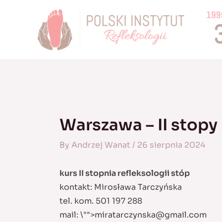
Skip
to
content
Warszawa – II stopy
By
Andrzej Wanat
/
26 sierpnia 2024
kurs II stopnia refleksologii stóp
kontakt: Mirosława Tarczyńska
tel. kom. 501 197 288
mail:
\"">
miratarczynska@gmail.com