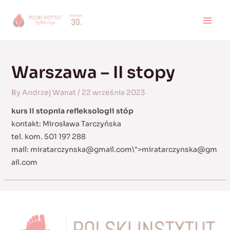
Skip
to
MAI
content
MEN
Warszawa – II stopy
By
Andrzej Wanat
/
22 września 2023
kurs II stopnia refleksologii stóp
kontakt: Mirosława Tarczyńska
tel. kom. 501 197 288
mail:
miratarczynska@gmail.com
\">
miratarczynska@gm
ail.com