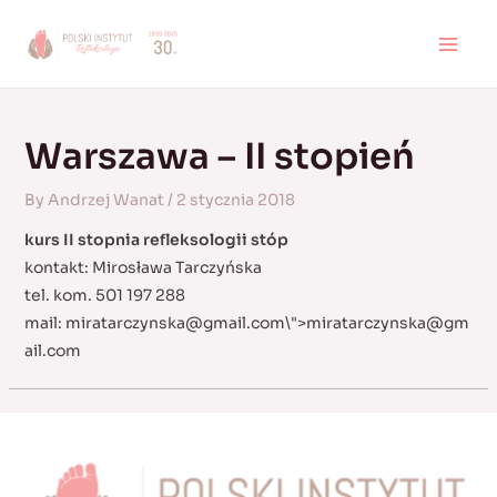
Skip
to
MAI
content
MEN
Warszawa – II stopień
By
Andrzej Wanat
/
2 stycznia 2018
kurs II stopnia refleksologii stóp
kontakt: Mirosława Tarczyńska
tel. kom. 501 197 288
mail:
miratarczynska@gmail.com
\">
miratarczynska@gm
ail.com