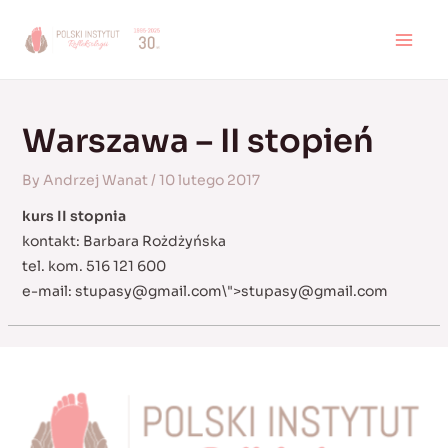
Skip
to
MAI
content
MEN
Warszawa – II stopień
By
Andrzej Wanat
/
10 lutego 2017
kurs II stopnia
kontakt: Barbara Rożdżyńska
tel. kom. 516 121 600
e-mail:
stupasy@gmail.com
\">
stupasy@gmail.com