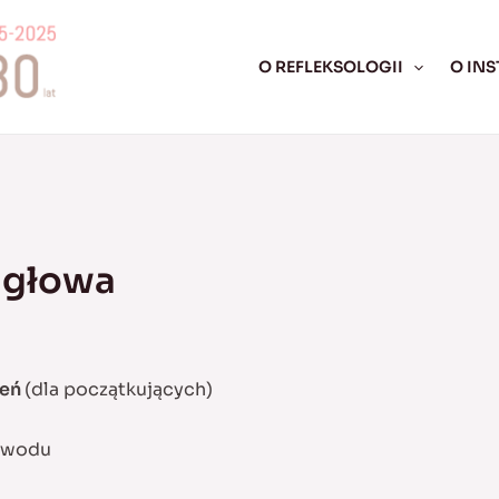
O REFLEKSOLOGII
O INS
i głowa
ień
(dla początkujących)
zawodu