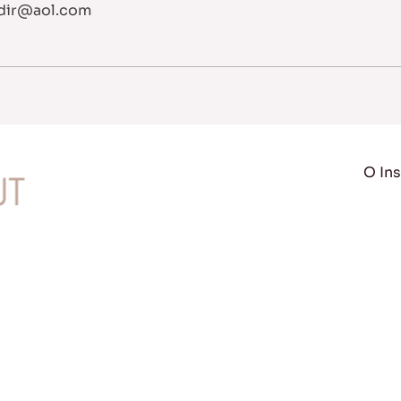
dir@aol.com
O Ins