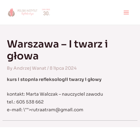
Skip
to
MAI
content
MEN
Warszawa – I twarz i
głowa
By
Andrzej Wanat
/
8 lipca 2024
kurs I stopnia refleksologii twarzy i głowy
kontakt: Marta Walczak – nauczyciel zawodu
tel.: 605 538 662
e-mail:
\"">
rutraatram@gmail.com