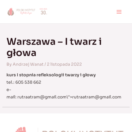
Skip
to
MAI
content
MEN
Warszawa – I twarz i
głowa
By
Andrzej Wanat
/
2 listopada 2022
kurs I stopnia refleksologii twarzy i głowy
tel.: 605 538 662
e-
mail:
rutraatram@gmail.com
\">
rutraatram@gmail.com