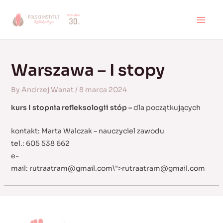
Skip
to
MAI
content
MEN
Warszawa – I stopy
By
Andrzej Wanat
/
8 marca 2024
kurs I stopnia refleksologii stóp –
dla początkujących
kontakt: Marta Walczak – nauczyciel zawodu
tel.: 605 538 662
e-
mail:
rutraatram@gmail.com
\">
rutraatram@gmail.com