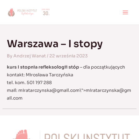
Skip
to
MAI
content
MEN
Warszawa – I stopy
By
Andrzej Wanat
/
22 września 2023
kurs I stopnia refleksologii stóp
– dla początkujących
kontakt: Mirosława Tarczyńska
tel. kom. 501 197 288
mail:
miratarczynska@gmail.com
\">
miratarczynska@gm
ail.com