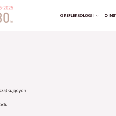
O REFLEKSOLOGII
O INS
czątkujących
wodu