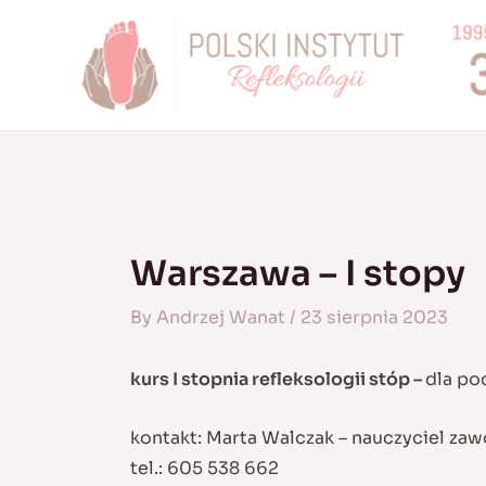
Skip
to
content
Warszawa – I stopy
By
Andrzej Wanat
/
23 sierpnia 2023
kurs I stopnia refleksologii stóp –
dla po
kontakt: Marta Walczak – nauczyciel za
tel.: 605 538 662