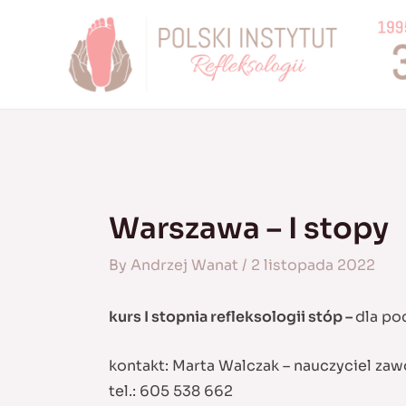
Skip
to
content
Warszawa – I stopy
By
Andrzej Wanat
/
2 listopada 2022
kurs I stopnia refleksologii stóp –
dla po
kontakt: Marta Walczak – nauczyciel za
tel.: 605 538 662