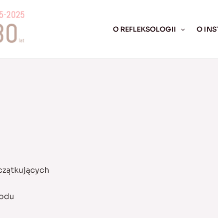
O REFLEKSOLOGII
O INS
czątkujących
wodu