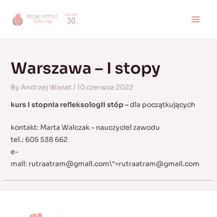
Skip
to
MAI
content
MEN
Warszawa – I stopy
By
Andrzej Wanat
/
10 czerwca 2022
kurs I stopnia refleksologii stóp –
dla początkujących
kontakt: Marta Walczak – nauczyciel zawodu
tel.: 605 538 662
e-
mail:
rutraatram@gmail.com
\">
rutraatram@gmail.com