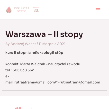
Skip
to
MAI
content
MEN
Warszawa – II stopy
By
Andrzej Wanat
/
11 sierpnia 2021
kurs II stopnia refleksologii stóp
kontakt: Marta Walczak – nauczyciel zawodu
tel.: 605 538 662
e-
mail:
rutraatram@gmail.com
\">
rutraatram@gmail.com