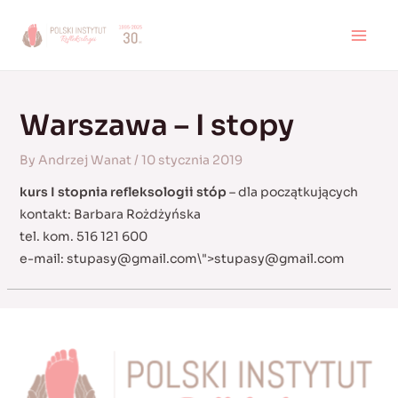
Skip
to
MAI
content
MEN
Warszawa – I stopy
By
Andrzej Wanat
/
10 stycznia 2019
kurs I stopnia refleksologii stóp
– dla początkujących
kontakt: Barbara Rożdżyńska
tel. kom. 516 121 600
e-mail:
stupasy@gmail.com
\">
stupasy@gmail.com