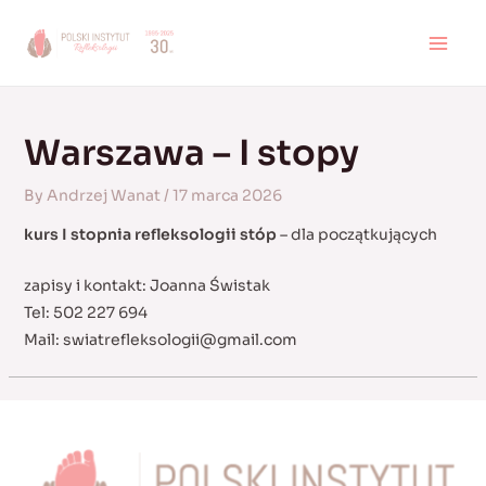
Skip
to
MAI
content
MEN
Warszawa – I stopy
By
Andrzej Wanat
/
17 marca 2026
kurs I stopnia refleksologii stóp
– dla początkujących
zapisy i kontakt: Joanna Świstak
Tel: 502 227 694
Mail:
swiatrefleksologii@gmail.com