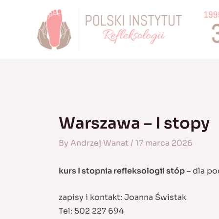
Skip
to
content
Warszawa – I stopy
By
Andrzej Wanat
/
17 marca 2026
kurs I stopnia refleksologii stóp
– dla po
zapisy i kontakt: Joanna Świstak
Tel: 502 227 694