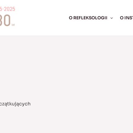
O REFLEKSOLOGII
O INS
czątkujących