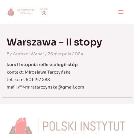
Skip
to
MAI
content
MEN
Warszawa – II stopy
By
Andrzej Wanat
/
26 sierpnia 2024
kurs II stopnia refleksologii stóp
kontakt: Mirosława Tarczyńska
tel. kom. 501 197 288
mail:
\"">
miratarczynska@gmail.com