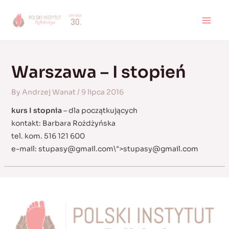
Skip
to
MAI
content
MEN
Warszawa – I stopień
By
Andrzej Wanat
/
9 lipca 2016
kurs I stopnia
– dla początkujących
kontakt: Barbara Rożdżyńska
tel. kom. 516 121 600
e-mail:
stupasy@gmail.com
\">
stupasy@gmail.com