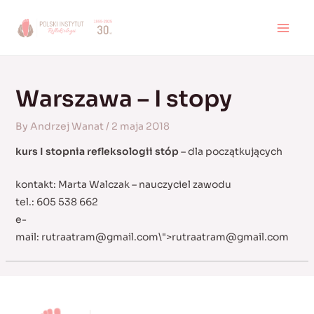
Skip
to
MAI
content
MEN
Warszawa – I stopy
By
Andrzej Wanat
/
2 maja 2018
kurs I stopnia refleksologii stóp
– dla początkujących
kontakt: Marta Walczak – nauczyciel zawodu
tel.: 605 538 662
e-
mail:
rutraatram@gmail.com
\">
rutraatram@gmail.com