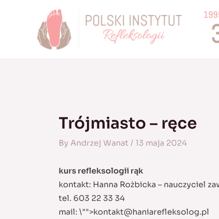
Skip
to
content
Trójmiasto – ręce
By
Andrzej Wanat
/
13 maja 2024
kurs refleksologii rąk
kontakt: Hanna Rożbicka – nauczyciel z
tel. 603 22 33 34
mail:
\"">
kontakt@haniarefleksolog.pl