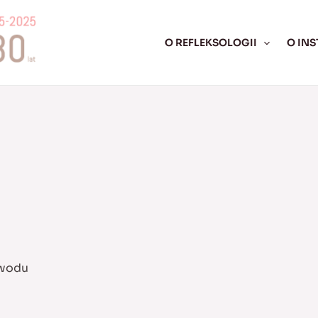
O REFLEKSOLOGII
O INS
awodu